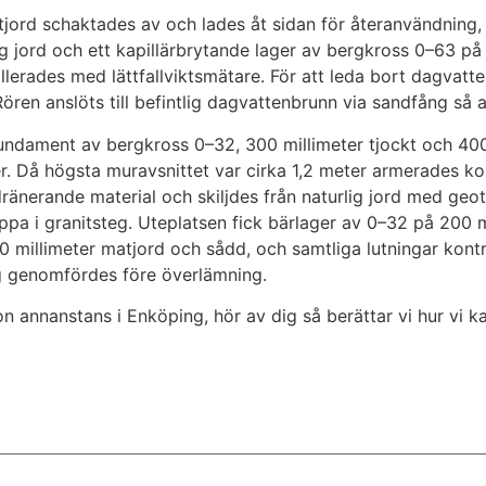
jord schaktades av och lades åt sidan för återanvändning,
 jord och ett kapillärbrytande lager av bergkross 0–63 på 
rades med lättfallviktsmätare. För att leda bort dagvatten
en anslöts till befintlig dagvattenbrunn via sandfång så at
dament av bergkross 0–32, 300 millimeter tjockt och 400 m
r. Då högsta muravsnittet var cirka 1,2 meter armerades ko
 dränerande material och skiljdes från naturlig jord med g
pa i granitsteg. Uteplatsen fick bärlager av 0–32 på 200 m
0 millimeter matjord och sådd, och samtliga lutningar kontr
g genomfördes före överlämning.
n annanstans i Enköping, hör av dig så berättar vi hur vi k