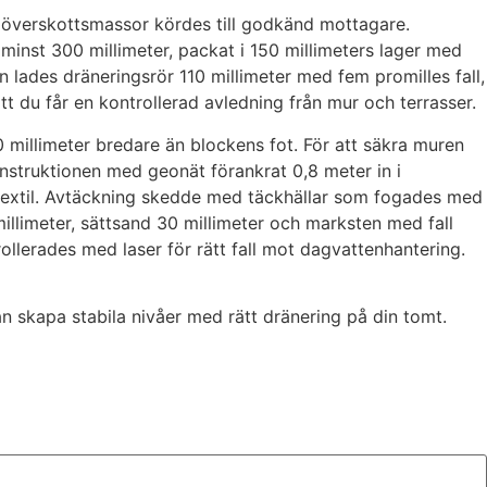
 överskottsmassor kördes till godkänd mottagare.
minst 300 millimeter, packat i 150 millimeters lager med
 lades dräneringsrör 110 millimeter med fem promilles fall,
t du får en kontrollerad avledning från mur och terrasser.
illimeter bredare än blockens fot. För att säkra muren
nstruktionen med geonät förankrat 0,8 meter in i
eotextil. Avtäckning skedde med täckhällar som fogades med
illimeter, sättsand 30 millimeter och marksten med fall
ollerades med laser för rätt fall mot dagvattenhantering.
an skapa stabila nivåer med rätt dränering på din tomt.