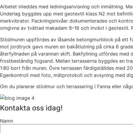
Arbetet inleddes med ledningsanvisning och inmätning. Mat
Underlag byggdes upp med geotextil klass N2 mot befintlig
markvibrator. Packningsnivåer dokumenterades och kontrolle
omgivna av tvättad makadam 8–16 och invävt i geotextil. Rör
Stödmuren uppfördes av låsande betongmurblock på ett fun
mot jordtryck gavs muren en bakåtlutning på cirka 6 grade
återfyllnaden på varannan skift. Bakfyllning utfördes med
frostbeständig fogsand. Mellan terrasserna byggdes en trap
1:80 bort från muren. Övre terrassen färdigställdes med 20
Egenkontroll med foto, mätprotokoll och avsyning med di
Om du planerar stödmur och terrassering i Fanna eller någo
Kontakta oss idag!
Namn