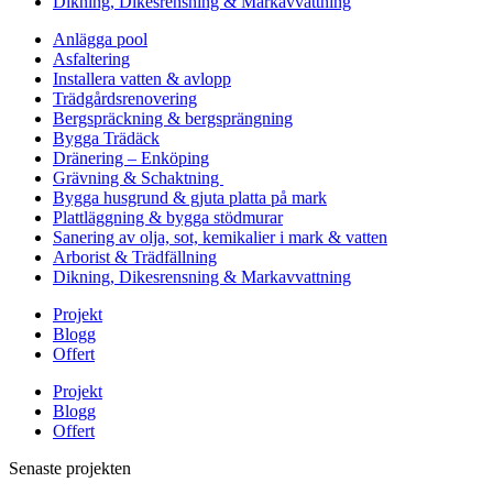
Dikning, Dikesrensning & Markavvattning
Anlägga pool
Asfaltering
Installera vatten & avlopp
Trädgårdsrenovering
Bergspräckning & bergsprängning
Bygga Trädäck
Dränering – Enköping
Grävning & Schaktning
Bygga husgrund & gjuta platta på mark
Plattläggning & bygga stödmurar
Sanering av olja, sot, kemikalier i mark & vatten
Arborist & Trädfällning
Dikning, Dikesrensning & Markavvattning
Projekt
Blogg
Offert
Projekt
Blogg
Offert
Senaste projekten