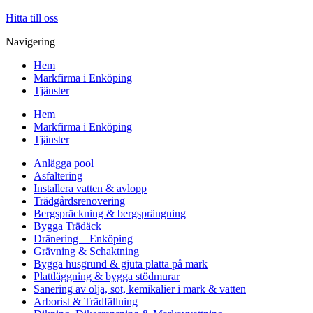
Hitta till oss
Navigering
Hem
Markfirma i Enköping
Tjänster
Hem
Markfirma i Enköping
Tjänster
Anlägga pool
Asfaltering
Installera vatten & avlopp
Trädgårdsrenovering
Bergspräckning & bergsprängning
Bygga Trädäck
Dränering – Enköping
Grävning & Schaktning
Bygga husgrund & gjuta platta på mark
Plattläggning & bygga stödmurar
Sanering av olja, sot, kemikalier i mark & vatten
Arborist & Trädfällning