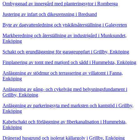
Ombyggnad av innergård med planteringsytor i Romberga
Justering av infart och dikesrensning i Bredsand
Byte av dagvattenledning och ytskiktsåterställning i Galgvreten
Markberedning och återställning av industrigård i Munksundet,
Enköping
Schakt och grundläggning för garageuppfart i Grillby, Enköping
Finplanering av tomt med matjord och sådd i Hummelsta, Enköping
Anläggning av stödmur och terrassering av villatomt i Fanna,
Enköping
Anläggning av gång- och cykelväg med belysningsfundament i
Grillby, Enköping
Anläggning av parkeringsyta med marksten och kantstöd i Grillby,
Enköping
Kabelschakt och förläggning av fiberkanalisation i Hummelsta,
Enköping
Dränerad husgrund och isolerat källargolv i Grillby, Enköping