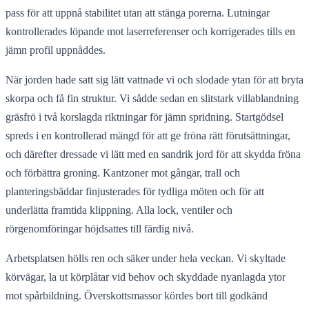
pass för att uppnå stabilitet utan att stänga porerna. Lutningar
kontrollerades löpande mot laserreferenser och korrigerades tills en
jämn profil uppnåddes.
När jorden hade satt sig lätt vattnade vi och slodade ytan för att bryta
skorpa och få fin struktur. Vi sådde sedan en slitstark villablandning
gräsfrö i två korslagda riktningar för jämn spridning. Startgödsel
spreds i en kontrollerad mängd för att ge fröna rätt förutsättningar,
och därefter dressade vi lätt med en sandrik jord för att skydda fröna
och förbättra groning. Kantzoner mot gångar, trall och
planteringsbäddar finjusterades för tydliga möten och för att
underlätta framtida klippning. Alla lock, ventiler och
rörgenomföringar höjdsattes till färdig nivå.
Arbetsplatsen hölls ren och säker under hela veckan. Vi skyltade
körvägar, la ut körplåtar vid behov och skyddade nyanlagda ytor
mot spårbildning. Överskottsmassor kördes bort till godkänd