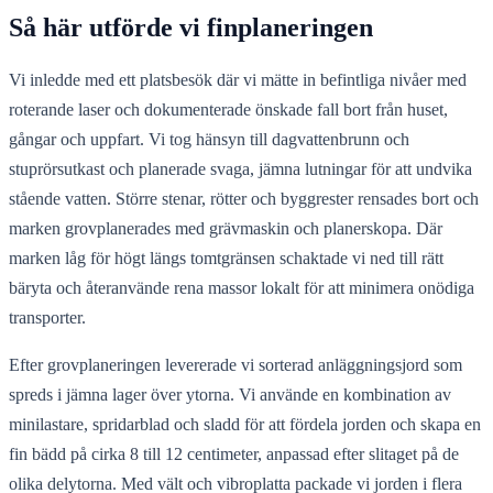
Så här utförde vi finplaneringen
Vi inledde med ett platsbesök där vi mätte in befintliga nivåer med
roterande laser och dokumenterade önskade fall bort från huset,
gångar och uppfart. Vi tog hänsyn till dagvattenbrunn och
stuprörsutkast och planerade svaga, jämna lutningar för att undvika
stående vatten. Större stenar, rötter och byggrester rensades bort och
marken grovplanerades med grävmaskin och planerskopa. Där
marken låg för högt längs tomtgränsen schaktade vi ned till rätt
bäryta och återanvände rena massor lokalt för att minimera onödiga
transporter.
Efter grovplaneringen levererade vi sorterad anläggningsjord som
spreds i jämna lager över ytorna. Vi använde en kombination av
minilastare, spridarblad och sladd för att fördela jorden och skapa en
fin bädd på cirka 8 till 12 centimeter, anpassad efter slitaget på de
olika delytorna. Med vält och vibroplatta packade vi jorden i flera