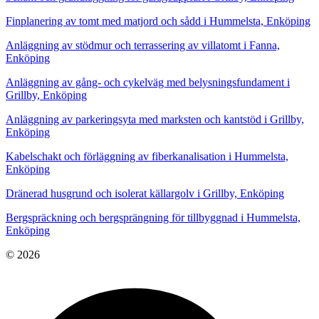
Finplanering av tomt med matjord och sådd i Hummelsta, Enköping
Anläggning av stödmur och terrassering av villatomt i Fanna,
Enköping
Anläggning av gång- och cykelväg med belysningsfundament i
Grillby, Enköping
Anläggning av parkeringsyta med marksten och kantstöd i Grillby,
Enköping
Kabelschakt och förläggning av fiberkanalisation i Hummelsta,
Enköping
Dränerad husgrund och isolerat källargolv i Grillby, Enköping
Bergspräckning och bergsprängning för tillbyggnad i Hummelsta,
Enköping
© 2026