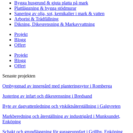
Bygga husgrund & gjuta platta på mark
Plattläggning & bygga stödmurar
Sanering av olja, sot, kemikalier i mark & vatten
Arborist & Trädfällning
Dikning, Dikesrensning & Markavvattning
Projekt
Blogg
Offert
Projekt
Blogg
Offert
Senaste projekten
Ombyggnad av innergård med planteringsytor i Romberga
Justering av infart och dikesrensning i Bredsand
Byte av dagvattenledning och ytskiktsåterställning i Galgvreten
Markberedning och återställning av industrigård i Munksundet,
Enköping
Schakt och grundläggning för garageuppfart i Grillby, Enköping