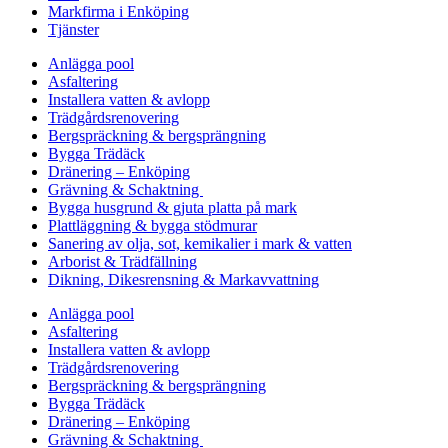
Markfirma i Enköping
Tjänster
Anlägga pool
Asfaltering
Installera vatten & avlopp
Trädgårdsrenovering
Bergspräckning & bergsprängning
Bygga Trädäck
Dränering – Enköping
Grävning & Schaktning
Bygga husgrund & gjuta platta på mark
Plattläggning & bygga stödmurar
Sanering av olja, sot, kemikalier i mark & vatten
Arborist & Trädfällning
Dikning, Dikesrensning & Markavvattning
Anlägga pool
Asfaltering
Installera vatten & avlopp
Trädgårdsrenovering
Bergspräckning & bergsprängning
Bygga Trädäck
Dränering – Enköping
Grävning & Schaktning