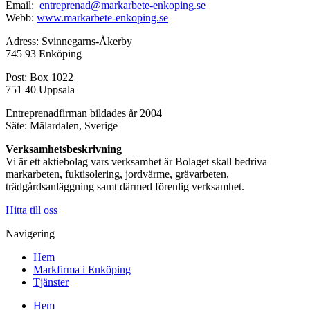
Email:
entreprenad@markarbete-enkoping.se
Webb:
www.markarbete-enkoping.se
Adress: Svinnegarns-Åkerby
745 93 Enköping
Post: Box 1022
751 40 Uppsala
Entreprenadfirman bildades år 2004
Säte: Mälardalen, Sverige
Verksamhetsbeskrivning
Vi är ett aktiebolag vars verksamhet är Bolaget skall bedriva
markarbeten, fuktisolering, jordvärme, grävarbeten,
trädgårdsanläggning samt därmed förenlig verksamhet.
Hitta till oss
Navigering
Hem
Markfirma i Enköping
Tjänster
Hem