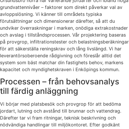
Örsundsbro norra har varierande jordarter och ibland höga
grundvattennivåer – faktorer som direkt påverkar val av
avloppslösning. Vi känner till områdets typiska
förutsättningar och dimensionerar därefter, så att du
undviker överraskningar i marken, onödiga extrakostnader
och avslag i tillståndsprocessen. Vår projektering baseras
på provgrop, infiltrationstester och belastningsberäkningar
för att säkerställa reningskrav och lång livslängd. Vi har
leverantörsoberoende rådgivning och föreslår alltid det
system som bäst matchar din fastighets behov, markens
kapacitet och myndighetskraven i Enköpings kommun.
Processen – från behovsanalys
till färdig anläggning
Vi börjar med platsbesök och provgrop för att bedöma
jordart, lutning och avstånd till brunnar och vattendrag.
Därefter tar vi fram ritningar, teknisk beskrivning och
nödvändiga handlingar till miljökontoret. Efter godkänt