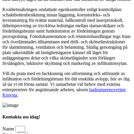
Kvalitetssäkringen omfattade egenkontroller enligt kontrollplan:
schaktbottenbesiktning innan läggning, kornstorleks- och
leveransintyg för tvättat material, fallkontroll med laserprotokoll,
täthetsprovning av trycklösa ledningar mellan slamavskiljare och
fördelningsbrunn samt funktionstest av fördelningen genom
provspolning. Fotodokumentation och relationshandlingar togs fram
och överlämnades tillsammans med drift- och skötselinstruktioner
för slamtömning, ventilation och belastning. Slutlig genomgång på
plats säkerställde att fastighetsägaren känner till läget för
anläggningens delar och vilka skötselåtgärder som förlänger
livslängden, inklusive skyltning och markering av infiltrationsytan.
Vill du prata med en fackkunnig om utformning och utförande av
infiltration och fördelningsbrunn för ditt enskilda avlopp, hör av dig
så tar vi ett första samtal. Vi samarbetar vid behov med externa
entreprenörer för angränsande arbeten, såsom
badrumsrenovering
Knivsta
.
Kontakta oss idag!
Namn