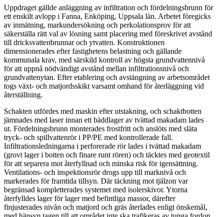
Uppdraget gällde anläggning av infiltration och fördelningsbrunn för
ett enskilt avlopp i Fanna, Enköping, Uppsala län. Arbetet föregicks
av inmätning, markundersökning och perkolationsprov för att
säkerställa rätt val av lösning samt placering med föreskrivet avstånd
till dricksvattenbrunnar och ytvatten. Konstruktionen
dimensionerades efter fastighetens belastning och gällande
kommunala krav, med särskild kontroll av högsta grundvattennivå
för att uppnå nödvändigt avstånd mellan infiltrationsnivå och
grundvattenytan. Efter etablering och avstängning av arbetsområdet
togs växt- och matjordsskikt varsamt omhand för återläggning vid
återställning.
Schakten utfördes med maskin efter utstakning, och schaktbotten
jämnades med laser innan ett bäddlager av tvättad makadam lades
ut. Fördelningsbrunn monterades frostfritt och anslöts med släta
tryck- och spillvattenrör i PP/PE med kontrollerade fall.
Infiltrationsledningarna i perforerade rör lades i tvättad makadam
(grovt lager i botten och finare runt rören) och täcktes med geotextil
för att separera mot återfyllnad och minska risk för igensättning.
Ventilations- och inspektionsrör drogs upp till marknivå och
markerades för framtida tillsyn. Där täckning mot tjälzon var
begränsad kompletterades systemet med isolerskivor. Ytorna
återfylldes lager för lager med befintliga massor, därefter
finjusterades nivån och matjord och gräs återlades enligt önskemål,
med hänsyn tagen till att området inte ska trafikeras av tunga fordon.