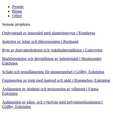
Projekt
Blogg
Offert
Senaste projekten
Ombyggnad av innergård med planteringsytor i Romberga
Justering av infart och dikesrensning i Bredsand
Byte av dagvattenledning och ytskiktsåterställning i Galgvreten
Markberedning och återställning av industrigård i Munksundet,
Enköping
Schakt och grundläggning för garageuppfart i Grillby, Enköping
Finplanering av tomt med matjord och sådd i Hummelsta, Enköping
Anläggning av stödmur och terrassering av villatomt i Fanna,
Enköping
Anläggning av gång- och cykelväg med belysningsfundament i
Grillby, Enköping