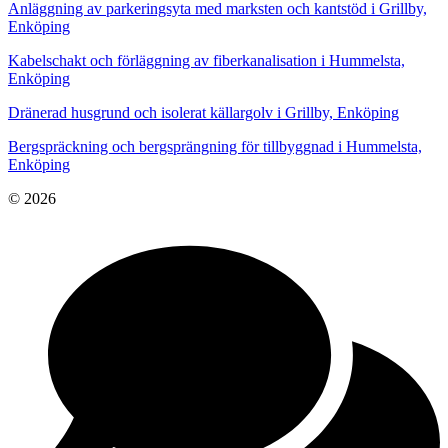
Anläggning av parkeringsyta med marksten och kantstöd i Grillby,
Enköping
Kabelschakt och förläggning av fiberkanalisation i Hummelsta,
Enköping
Dränerad husgrund och isolerat källargolv i Grillby, Enköping
Bergspräckning och bergsprängning för tillbyggnad i Hummelsta,
Enköping
© 2026