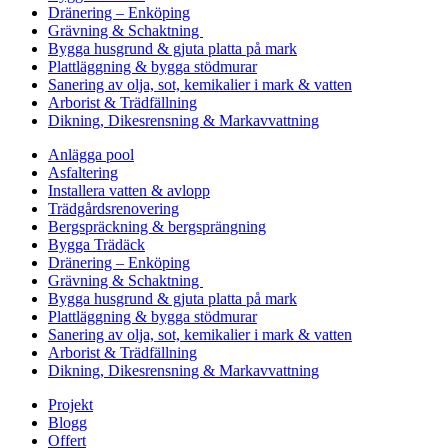
Dränering – Enköping
Grävning & Schaktning
Bygga husgrund & gjuta platta på mark
Plattläggning & bygga stödmurar
Sanering av olja, sot, kemikalier i mark & vatten
Arborist & Trädfällning
Dikning, Dikesrensning & Markavvattning
Anlägga pool
Asfaltering
Installera vatten & avlopp
Trädgårdsrenovering
Bergspräckning & bergsprängning
Bygga Trädäck
Dränering – Enköping
Grävning & Schaktning
Bygga husgrund & gjuta platta på mark
Plattläggning & bygga stödmurar
Sanering av olja, sot, kemikalier i mark & vatten
Arborist & Trädfällning
Dikning, Dikesrensning & Markavvattning
Projekt
Blogg
Offert