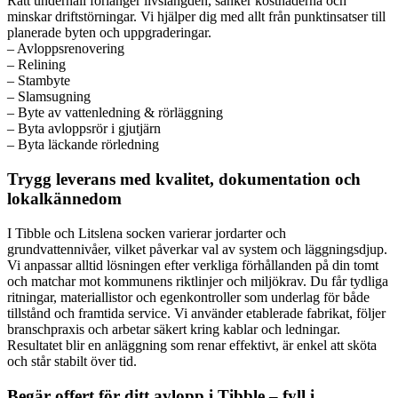
Rätt underhåll förlänger livslängden, sänker kostnaderna och
minskar driftstörningar. Vi hjälper dig med allt från punktinsatser till
planerade byten och uppgraderingar.
– Avloppsrenovering
– Relining
– Stambyte
– Slamsugning
– Byte av vattenledning & rörläggning
– Byta avloppsrör i gjutjärn
– Byta läckande rörledning
Trygg leverans med kvalitet, dokumentation och
lokalkännedom
I Tibble och Litslena socken varierar jordarter och
grundvattennivåer, vilket påverkar val av system och läggningsdjup.
Vi anpassar alltid lösningen efter verkliga förhållanden på din tomt
och matchar mot kommunens riktlinjer och miljökrav. Du får tydliga
ritningar, materiallistor och egenkontroller som underlag för både
tillstånd och framtida service. Vi använder etablerade fabrikat, följer
branschpraxis och arbetar säkert kring kablar och ledningar.
Resultatet blir en anläggning som renar effektivt, är enkel att sköta
och står stabilt över tid.
Begär offert för ditt avlopp i Tibble – fyll i