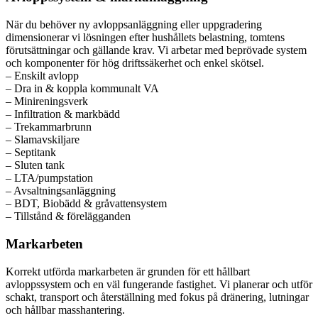
När du behöver ny avloppsanläggning eller uppgradering
dimensionerar vi lösningen efter hushållets belastning, tomtens
förutsättningar och gällande krav. Vi arbetar med beprövade system
och komponenter för hög driftssäkerhet och enkel skötsel.
– Enskilt avlopp
– Dra in & koppla kommunalt VA
– Minireningsverk
– Infiltration & markbädd
– Trekammarbrunn
– Slamavskiljare
– Septitank
– Sluten tank
– LTA/pumpstation
– Avsaltningsanläggning
– BDT, Biobädd & gråvattensystem
– Tillstånd & förelägganden
Markarbeten
Korrekt utförda markarbeten är grunden för ett hållbart
avloppssystem och en väl fungerande fastighet. Vi planerar och utför
schakt, transport och återställning med fokus på dränering, lutningar
och hållbar masshantering.