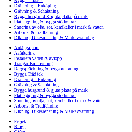
Bygga Trädäck
Dränering – Enköping
Grävning & Schaktning
Bygga husgrund & gjuta platta på mark
Plattläggning & bygga stödmurar
Sanering av olja, sot, kemikalier i mark & vatten
Arborist & Trädfällning
Dikning, Dikesrensning & Markavvattning
Anlägga pool
Asfaltering
Installera vatten & avlopp
Trädgårdsrenovering
Bergspräckning & bergsprängning
Bygga Trädäck
Dränering – Enköping
Grävning & Schaktning
Bygga husgrund & gjuta platta på mark
Plattläggning & bygga stödmurar
Sanering av olja, sot, kemikalier i mark & vatten
Arborist & Trädfällning
Dikning, Dikesrensning & Markavvattning
Projekt
Blogg
Offert