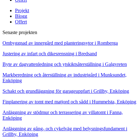
Projekt
Blogg
Offert
Senaste projekten
Ombyggnad av innergård med planteringsytor i Romberga
Justering av infart och dikesrensning i Bredsand
Byte av dagvattenledning och ytskiktsåterställning i Galgvreten
Markberedning och återställning av industrigård i Munksundet,
Enköping
Schakt och grundläggning för garageuppfart i Grillby, Enköping
Finplanering av tomt med matjord och sådd i Hummelsta, Enköping
Anläggning av stödmur och terrassering av villatomt i Fanna,
Enköping
Anläggning av gång- och cykelväg med belysningsfundament i
Grillby, Enköping