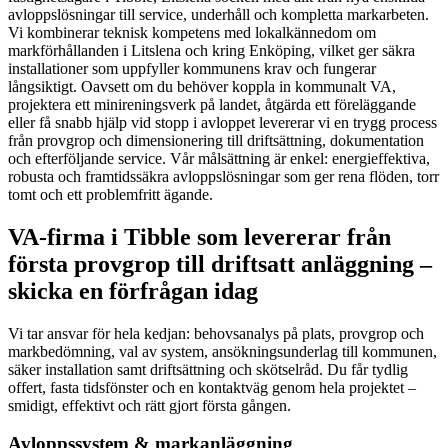
avloppslösningar till service, underhåll och kompletta markarbeten.
Vi kombinerar teknisk kompetens med lokalkännedom om
markförhållanden i Litslena och kring Enköping, vilket ger säkra
installationer som uppfyller kommunens krav och fungerar
långsiktigt. Oavsett om du behöver koppla in kommunalt VA,
projektera ett minireningsverk på landet, åtgärda ett föreläggande
eller få snabb hjälp vid stopp i avloppet levererar vi en trygg process
från provgrop och dimensionering till driftsättning, dokumentation
och efterföljande service. Vår målsättning är enkel: energieffektiva,
robusta och framtidssäkra avloppslösningar som ger rena flöden, torr
tomt och ett problemfritt ägande.
VA-firma i Tibble som levererar från
första provgrop till driftsatt anläggning –
skicka en förfrågan idag
Vi tar ansvar för hela kedjan: behovsanalys på plats, provgrop och
markbedömning, val av system, ansökningsunderlag till kommunen,
säker installation samt driftsättning och skötselråd. Du får tydlig
offert, fasta tidsfönster och en kontaktväg genom hela projektet –
smidigt, effektivt och rätt gjort första gången.
Avloppssystem & markanläggning