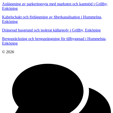
Anläggning av parkeringsyta med marksten och kantstöd i Grillby,
Enköping
Kabelschakt och förläggning av fiberkanalisation i Hummelsta,
Enköping
Dränerad husgrund och isolerat källargolv i Grillby, Enköping
Bergspräckning och bergsprängning för tillbyggnad i Hummelsta,
Enköping
© 2026